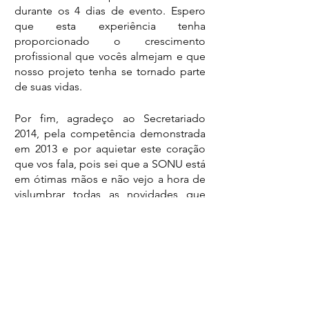
durante os 4 dias de evento. Espero 
que esta experiência tenha 
proporcionado o crescimento 
profissional que vocês almejam e que 
nosso projeto tenha se tornado parte 
de suas vidas.
Por fim, agradeço ao Secretariado 
2014, pela competência demonstrada 
em 2013 e por aquietar este coração 
que vos fala, pois sei que a SONU está 
em ótimas mãos e não vejo a hora de 
vislumbrar todas as novidades que 
vocês nos apresentarão para esta 
edição de dez anos.
Assim, com lágrimas nos olhos, mas 
com muito alegria, encerro as 
atividades da IX SONU.