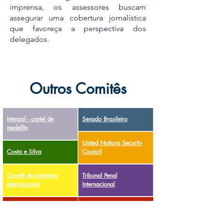
imprensa, os assessores buscam
assegurar uma cobertura jornalística
que favoreça a perspectiva dos
delegados.
Outros Comitês
Interpol - cartel de
Senado Brasileiro
medellín
United Nations Security
Costa e Silva
Council
Comitê de Imprensa
Tribunal Penal
Internacional
Internacional
Comissão Parlamentar de
BRICS - Práticas
Inquérito - COVID-19
Protecionistas SONU-β